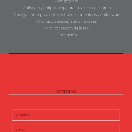
- Antispyware
- Antispam y Antiphishing para tu sistema de correo
- Navegación segura con control de contenidos y Antiadware
- Análisis y detección de amenazas
- Monitorización de la red
- Formación
Contáctanos